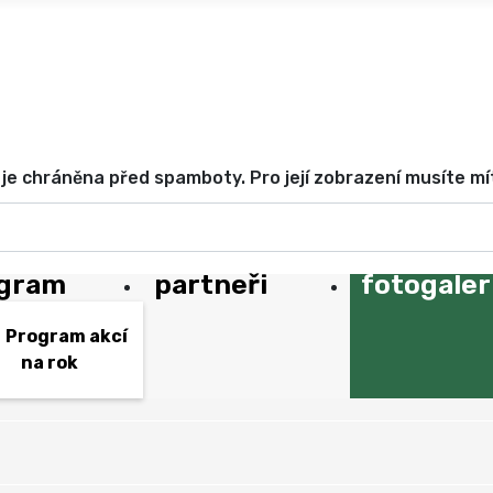
je chráněna před spamboty. Pro její zobrazení musíte mí
gram
partneři
fotogaler
Program akcí
na rok