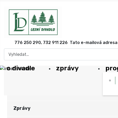
776 250 290, 732 911 226
Tato e-mailová adresa 
Hledat
o divadle
zprávy
pro
O divadle
Zprávy