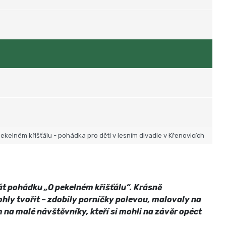
ekelném křišťálu - pohádka pro děti v lesním divadle v Křenovicích
át pohádku „O pekelném křišťálu“. Krásně
ohly tvořit – zdobily porníčky polevou, malovaly na
a malé návštěvníky, kteří si mohli na závěr opéct