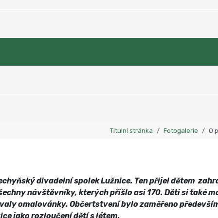
Titulní stránka
Fotogalerie
O p
echyňský divadelní spolek Lužnice. Ten přijel dětem zahr
echny návštěvníky, kterých přišlo asi 170. Děti si také m
valy omalovánky. Občertstvení bylo zaměřeno především n
ce jako rozloučení dětí s létem.