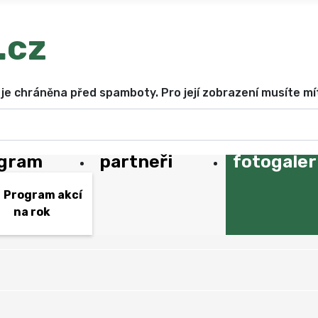
je chráněna před spamboty. Pro její zobrazení musíte mí
gram
partneři
fotogaler
Program akcí
na rok