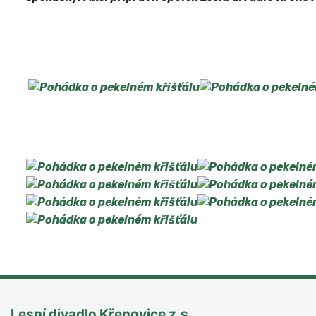
Lesní divadlo Křenovice z.s.