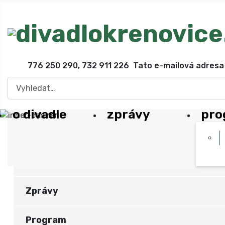
776 250 290, 732 911 226
Tato e-mailová adresa 
Hledat
o divadle
zprávy
pro
O divadle
Zprávy
Program