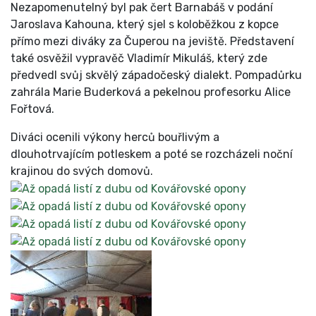
Nezapomenutelný byl pak čert Barnabáš v podání
Jaroslava Kahouna, který sjel s koloběžkou z kopce
přímo mezi diváky za Čuperou na jeviště. Představení
také osvěžil vypravěč Vladimír Mikuláš, který zde
předvedl svůj skvělý západočeský dialekt. Pompadůrku
zahrála Marie Buderková a pekelnou profesorku Alice
Fořtová.
Diváci ocenili výkony herců bouřlivým a
dlouhotrvajícím potleskem a poté se rozcházeli noční
krajinou do svých domovů.