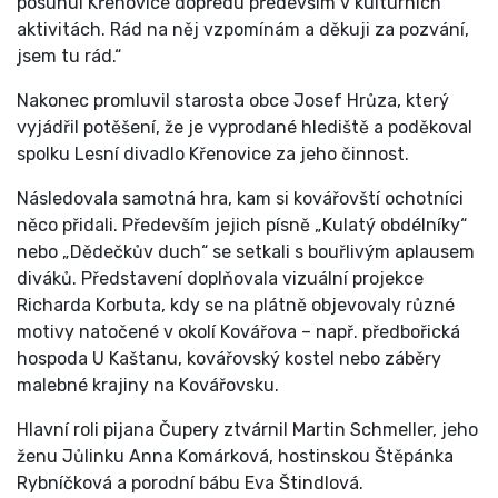
posunul Křenovice dopředu především v kulturních
aktivitách. Rád na něj vzpomínám a děkuji za pozvání,
jsem tu rád.“
Nakonec promluvil starosta obce Josef Hrůza, který
vyjádřil potěšení, že je vyprodané hlediště a poděkoval
spolku Lesní divadlo Křenovice za jeho činnost.
Následovala samotná hra, kam si kovářovští ochotníci
něco přidali. Především jejich písně „Kulatý obdélníky“
nebo „Dědečkův duch“ se setkali s bouřlivým aplausem
diváků. Představení doplňovala vizuální projekce
Richarda Korbuta, kdy se na plátně objevovaly různé
motivy natočené v okolí Kovářova – např. předbořická
hospoda U Kaštanu, kovářovský kostel nebo záběry
malebné krajiny na Kovářovsku.
Hlavní roli pijana Čupery ztvárnil Martin Schmeller, jeho
ženu Jůlinku Anna Komárková, hostinskou Štěpánka
Rybníčková a porodní bábu Eva Štindlová.