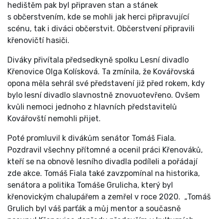
hedištěm pak byl připraven stan a stánek
s občerstvením, kde se mohli jak herci připravující
scénu, tak i diváci občerstvit. Občerstvení připravili
křenovičtí hasiči.
Diváky přivítala předsedkyně spolku Lesní divadlo
Křenovice Olga Kolísková. Ta zmínila, že Kovářovská
opona měla sehrál své představení již před rokem, kdy
bylo lesní divadlo slavnostně znovuotevřeno. Ovšem
kvůli nemoci jednoho z hlavních představitelů
Kovářovští nemohli přijet.
Poté promluvil k divákům senátor Tomáš Fiala.
Pozdravil všechny přítomné a ocenil práci Křenováků,
kteří se na obnově lesního divadla podíleli a pořádají
zde akce. Tomáš Fiala také zavzpomínal na historika,
senátora a politika Tomáše Grulicha, který byl
křenovickým chalupářem a zemřel v roce 2020. „Tomáš
Grulich byl váš parťák a můj mentor a současně