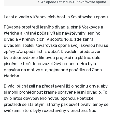
Až opadá listí z dubu - Kovářovská opona
Lesní divadlo v Křenovicích hostilo Kovářovskou oponu
Půvabné prostředí lesního divadla, písně Voskovce a
Wericha a krásné počasí vítalo návštěvníky lesního
divadla v Křenovicích. V sobotu 16.8. zde zahrál
divadelní spolek Kovářovská opona svoji skvělou hru se
zpěvy „Až opadá listí z dubu“. Divadelní představení
bylo doprovázeno filmovou projekcí na plátno, dále
písněmi, které doprovázel živý orchestr. Hra byla
napsána na motivy stejnojmenné pohádky od Jana
Wericha.
Diváci přicházeli na představení již o hodinu dříve, aby
si mohli prohlédnout krásně upravené lesní divadlo. To
bylo letos dovybaveno novou oponou. Poetické
prostředí se staletými stromy pak osvětlovaly lampy se
svíčkami, které byly rozestavěny v prostoru. Nad